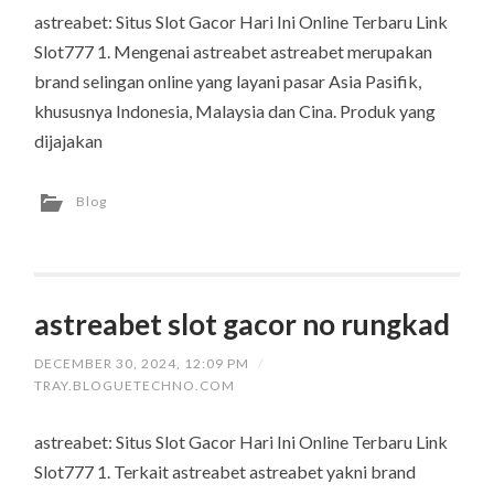
astreabet: Situs Slot Gacor Hari Ini Online Terbaru Link
Slot777 1. Mengenai astreabet astreabet merupakan
brand selingan online yang layani pasar Asia Pasifik,
khususnya Indonesia, Malaysia dan Cina. Produk yang
dijajakan
Blog
astreabet slot gacor no rungkad
DECEMBER 30, 2024, 12:09 PM
/
TRAY.BLOGUETECHNO.COM
astreabet: Situs Slot Gacor Hari Ini Online Terbaru Link
Slot777 1. Terkait astreabet astreabet yakni brand