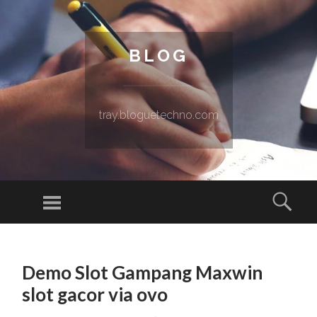
BLOG
tray.bloguetechno.com
Menu
Sear
SKIP TO CONTENT
Demo Slot Gampang Maxwin
slot gacor via ovo