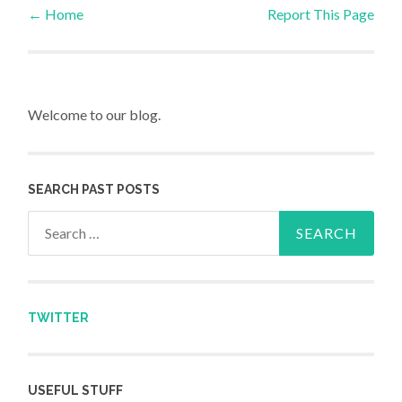
←
Home
Report This Page
Post navigation
Welcome to our blog.
SEARCH PAST POSTS
Search for:
TWITTER
USEFUL STUFF